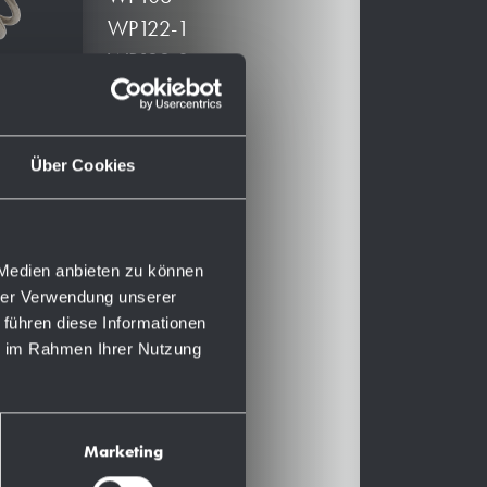
WP122-1
WP122-3
WP189-1
WP189-3
WP190
Über Cookies
WP191-1
WP191-3
WP192-1
 Medien anbieten zu können
WP192-3
hrer Verwendung unserer
WP193
 führen diese Informationen
ie im Rahmen Ihrer Nutzung
WP194
WP195
WP195-10
Marketing