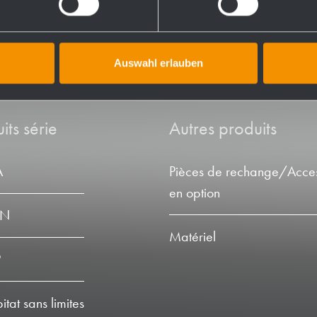
Auswahl erlauben
its série
Autres produits
A
Pièces de rechange/Acces
en option
LN
Matériel
P
tat sans limites