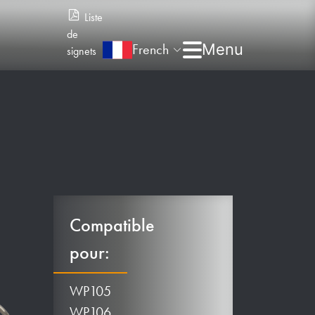
Liste
de
French
signets
Compatible
pour:
WP105
WP106