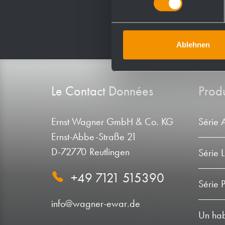
Ablehnen
Le Contact Données
Produ
Ernst Wagner GmbH & Co. KG
Série 
Ernst-Abbe-Straße 21
D-72770 Reutlingen
Série 
+49 7121 515390
Série 
info@wagner-ewar.de
Un habi