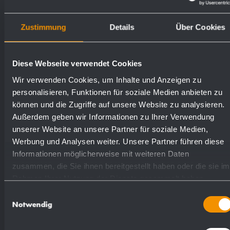
Article livré avec matériel de fixation.
Zustimmung
Details
Über Cookies
Poids (en kg): 0.9
Diese Webseite verwendet Cookies
Numéros de
Wir verwenden Cookies, um Inhalte und Anzeigen zu
Surfaces disponibles
commande
personalisieren, Funktionen für soziale Medien anbieten zu
können und die Zugriffe auf unsere Website zu analysieren.
Außerdem geben wir Informationen zu Ihrer Verwendung
laiton chromé
923368
unserer Website an unsere Partner für soziale Medien,
Werbung und Analysen weiter. Unsere Partner führen diese
Informationen möglicherweise mit weiteren Daten
zusammen, die Sie ihnen bereitgestellt haben oder die sie im
Rahmen Ihrer Nutzung der Dienste gesammelt haben.
Einwilligungsauswahl
Proposition de texte pour les spécifications :
Notwendig