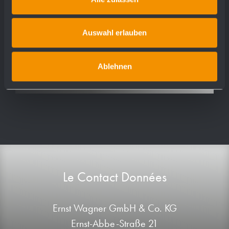
WP191-Kids
WP192-1
Auswahl erlauben
WP192-3
WP193
Ablehnen
Le Contact Données
Ernst Wagner GmbH & Co. KG
Ernst-Abbe-Straße 21