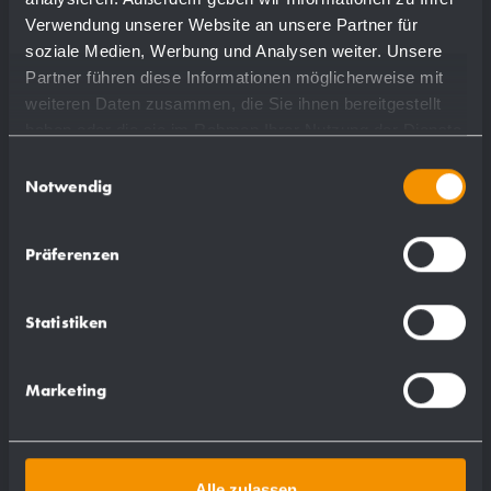
Verwendung unserer Website an unsere Partner für
0,22 kg
soziale Medien, Werbung und Analysen weiter. Unsere
Partner führen diese Informationen möglicherweise mit
weiteren Daten zusammen, die Sie ihnen bereitgestellt
haben oder die sie im Rahmen Ihrer Nutzung der Dienste
gesammelt haben.
Einwilligungsauswahl
Compatible
Notwendig
pour:
Präferenzen
WP122-1
WP122-3
Statistiken
WP189-1
WP189-3
Marketing
WP190
WP191-1
WP191-3
Alle zulassen