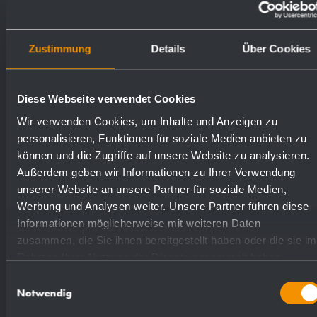
Article livré avec matériel de fixation.
Poids (en kg): 1.6
Zustimmung
Details
Über Cookies
Numéros de
Diese Webseite verwendet Cookies
Surfaces disponibles
commande
Wir verwenden Cookies, um Inhalte und Anzeigen zu
personalisieren, Funktionen für soziale Medien anbieten zu
können und die Zugriffe auf unsere Website zu analysieren.
laiton chromé
923370
Außerdem geben wir Informationen zu Ihrer Verwendung
unserer Website an unsere Partner für soziale Medien,
Werbung und Analysen weiter. Unsere Partner führen diese
Informationen möglicherweise mit weiteren Daten
zusammen, die Sie ihnen bereitgestellt haben oder die sie im
Rahmen Ihrer Nutzung der Dienste gesammelt haben.
Proposition de texte pour les spécifications :
Einwilligungsauswahl
Notwendig