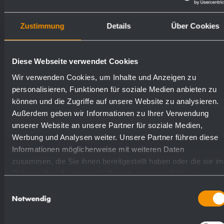
Oberflächen
Bestellnummern
Zustimmung
Details
Über Cookies
matt geschliffen (standard)
727305
Diese Webseite verwendet Cookies
hochglanzpoliert
731305
Wir verwenden Cookies, um Inhalte und Anzeigen zu
personalisieren, Funktionen für soziale Medien anbieten zu
können und die Zugriffe auf unsere Website zu analysieren.
Außerdem geben wir Informationen zu Ihrer Verwendung
unserer Website an unsere Partner für soziale Medien,
Werbung und Analysen weiter. Unsere Partner führen diese
Textvorschlag für Ausschreibungen:
Informationen möglicherweise mit weiteren Daten
zusammen, die Sie ihnen bereitgestellt haben oder die sie im
Rahmen Ihrer Nutzung der Dienste gesammelt haben.
Wandseifenspender aus Edelstahl
Einwilligungsauswahl
(Chromnickelstahl WN 1.4404) für
Notwendig
Wandpaneele. Massiver Edelstahlkorpus;
Sichtflächen matt geschliffen.