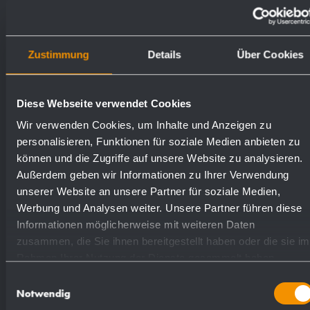
matt geschliffen (standard)
925215
Zustimmung
Details
Über Cookies
hochglanzpoliert
931215
Diese Webseite verwendet Cookies
Wir verwenden Cookies, um Inhalte und Anzeigen zu
personalisieren, Funktionen für soziale Medien anbieten zu
können und die Zugriffe auf unsere Website zu analysieren.
Textvorschlag für Ausschreibungen:
Außerdem geben wir Informationen zu Ihrer Verwendung
unserer Website an unsere Partner für soziale Medien,
Werbung und Analysen weiter. Unsere Partner führen diese
Tischseifenspender aus Edelstahl
Informationen möglicherweise mit weiteren Daten
(Chromnickelstahl WN 1.4404) für Waschtisch-
zusammen, die Sie ihnen bereitgestellt haben oder die sie im
Montage. Massiver Edelstahlkorpus;
Rahmen Ihrer Nutzung der Dienste gesammelt haben.
Sichtflächen matt geschliffen. Tropffreie
Einwilligungsauswahl
Notwendig
Seifenpumpe mit 500-ml-Seifenflasche aus