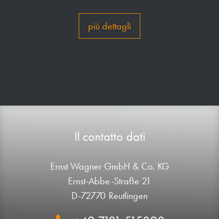
più dettagli
Il contatto dati
Ernst Wagner GmbH & Co. KG
Ernst-Abbe-Straße 21
D-72770 Reutlingen