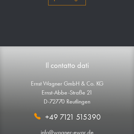
Il contatto dati
Ernst Wagner GmbH & Co. KG
Ernst-Abbe-Straße 21
D-72770 Reutlingen
+49 7121 515390
info@wagner-ewar.de