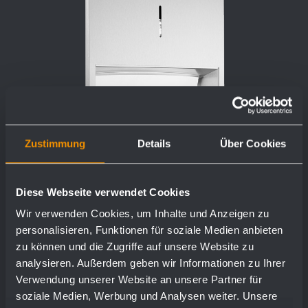
Zustimmung
Details
Über Cookies
Distributore di asciugamani di carta
Diese Webseite verwendet Cookies
WP112
Wir verwenden Cookies, um Inhalte und Anzeigen zu
personalisieren, Funktionen für soziale Medien anbieten
298 x 448 x 120 mm
zu können und die Zugriffe auf unsere Website zu
analysieren. Außerdem geben wir Informationen zu Ihrer
ca. 500 asciugamani di carta
Verwendung unserer Website an unsere Partner für
soziale Medien, Werbung und Analysen weiter. Unsere