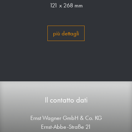
121 x 268 mm
più dettagli
Il contatto dati
Ernst Wagner GmbH & Co. KG
Ernst-Abbe-Straße 21