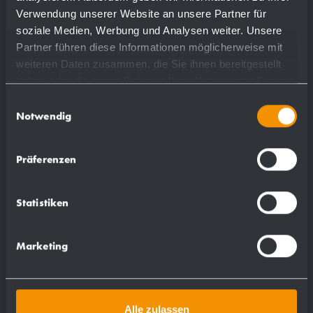
Verwendung unserer Website an unsere Partner für
soziale Medien, Werbung und Analysen weiter. Unsere
Partner führen diese Informationen möglicherweise mit
weiteren Daten zusammen, die Sie ihnen bereitgestellt
haben oder die sie im Rahmen Ihrer Nutzung der Dienste
gesammelt haben.
Einwilligungsauswahl
Notwendig
Präferenzen
Distributore di sapone liquido WP208
Statistiken
148 x 448 x 120 mm
Marketing
bottiglie da 950 ml
Alle zulassen