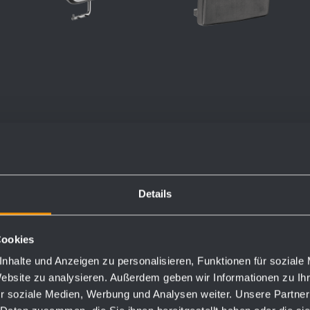
Portarotolo BA010
Schienale per
seduta sul water
140 x 60 mm
BA250
Details
m
2
fortemente saldato
543 x 180 x 140
mm
Cookies
nhalte und Anzeigen zu personalisieren, Funktionen für soziale
Website zu analysieren. Außerdem geben wir Informationen zu I
r soziale Medien, Werbung und Analysen weiter. Unsere Partner
più dettagli
più dettagli