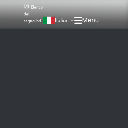
Elenco
dei
Italian
segnalibri