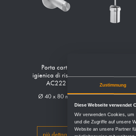
Porta carta
Porta scopino
igienica di riserva
AC261
AC222
Zustimmung
97 x 391 x 129 m
Ø 40 x 80 mm
Diese Webseite verwendet 
Wir verwenden Cookies, um I
und die Zugriffe auf unsere 
Website an unsere Partner fü
più dettagli
più dettagli