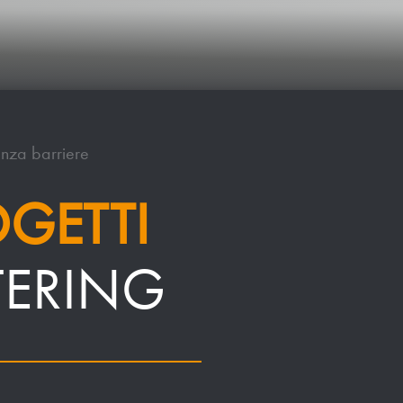
enza barriere
OGETTI
TERING