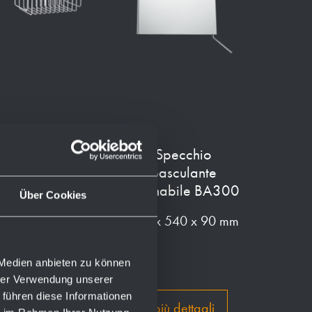
Ripiano-cestino
Specchio
BA270
basculante
inclinabile BA300
Über Cookies
65 x 87 x 123 mm
600 x 540 x 90 mm
 Medien anbieten zu können
hrer Verwendung unserer
 führen diese Informationen
più dettagli
più dettagli