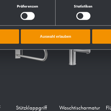
Präferenzen
Statistiken
Auswahl erlauben
f
Stützklappgriff
Waschtischarmatur
Fl