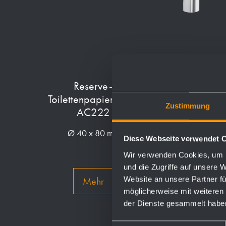
Reserve-
Bürstengarnitur
Toilettenpapierhalter
AC261
Zustimmung
AC222
97 x 391 x 129 mm
Ø 40 x 80 mm
Diese Webseite verwendet 
Wir verwenden Cookies, um I
und die Zugriffe auf unsere 
Website an unsere Partner fü
Mehr
Mehr
möglicherweise mit weiteren
der Dienste gesammelt habe