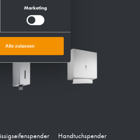
Marketing
Alle zulassen
üssigseifenspender
Handtuchspender