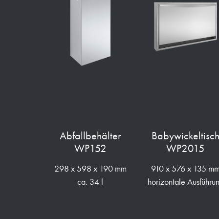
Abfallbehälter
Babywickeltisc
WP152
WP2015
298 x 598 x 190 mm
910 x 576 x 135 m
ca. 34 l
horizontale Ausführu