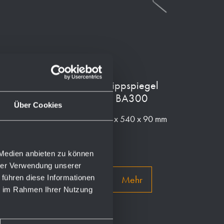
Korb-Ablage
Kippspiegel
gerade BA270
BA300
Über Cookies
265 x 87 x 123 mm
600 x 540 x 90 mm
 Medien anbieten zu können
hrer Verwendung unserer
 führen diese Informationen
Mehr
Mehr
ie im Rahmen Ihrer Nutzung