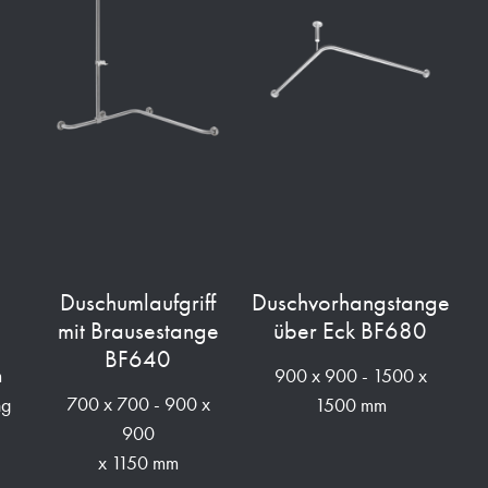
h
Duschumlaufgriff
Duschvorhangstange
mit Brausestange
über Eck BF680
BF640
m
900 x 900 - 1500 x
700 x 700 - 900 x
ng
1500 mm
900
x 1150 mm