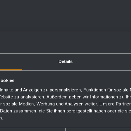
Toilettenpapierhalter
Rückenlehne für
BA010
WC-Sitz BA250
Details
140 x 60 mm
543 x 180 x 140 mm
fest angeschweißt
Cookies
nhalte und Anzeigen zu personalisieren, Funktionen für soziale
Website zu analysieren. Außerdem geben wir Informationen zu I
r soziale Medien, Werbung und Analysen weiter. Unsere Partner
Mehr
Mehr
 Daten zusammen, die Sie ihnen bereitgestellt haben oder die s
n.