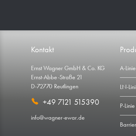
Kontakt
Produ
Ernst Wagner GmbH & Co. KG
A-Linie
Ernst-Abbe-Straße 21
D-72770 Reutlingen
LN-Lin
+49 7121 515390
P-Linie
info@wagner-ewar.de
Barrie