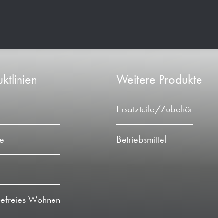
ktlinien
Weitere Produkte
Ersatzteile/Zubehör
ie
Betriebsmittel
refreies Wohnen