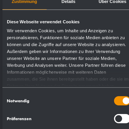
Zustimmung
Details
Über Cookies
Textvorschlag für Ausschreibungen:
Diese Webseite verwendet Cookies
Wir verwenden Cookies, um Inhalte und Anzeigen zu
personalisieren, Funktionen für soziale Medien anbieten zu
Korb-Ablage gerade aus Messing, verchromt.
können und die Zugriffe auf unsere Website zu analysieren.
Massiver Rand und 4 mm Drahtauflagen.
Außerdem geben wir Informationen zu Ihrer Verwendung
Verdeckte, diebstahlhemmende
unserer Website an unsere Partner für soziale Medien,
Wandbefestigung. Lieferung einschließlich
Werbung und Analysen weiter. Unsere Partner führen diese
Informationen möglicherweise mit weiteren Daten
Befestigungsmaterial.
zusammen, die Sie ihnen bereitgestellt haben oder die sie im
Rahmen Ihrer Nutzung der Dienste gesammelt haben.
Abmessungen 265 x 87 x 123 mm
Einwilligungsauswahl
Notwendig
Artikel Nr. BA270
Präferenzen