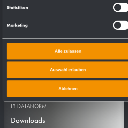
Statistiken
Marketing
Ausschreibungstexte
Alle zulassen
TXT
GAEB
Auswahl erlauben
ÖNORM
GAEBXML
PDF
Ablehnen
DOC
DATANORM
Downloads