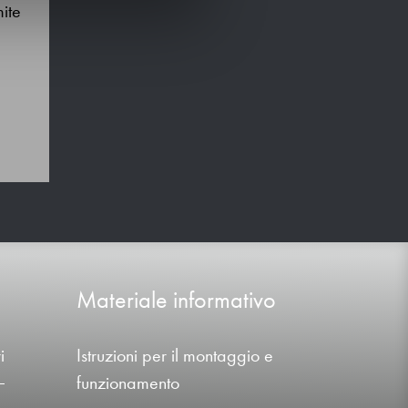
ite
Materiale informativo
i
Istruzioni per il montaggio e
funzionamento