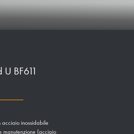
d U BF611
 acciaio inossidabile
ile manutenzione (acciaio