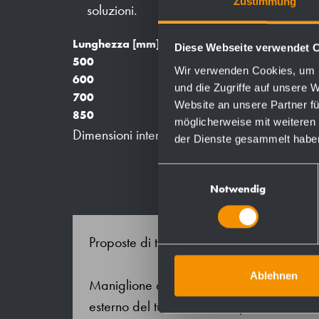
Zustimmung
soluzioni.
Peso [k
Lunghezza [mm]
Diese Webseite verwendet 
2,3
500
Wir verwenden Cookies, um I
2,6
600
und die Zugriffe auf unsere 
2,9
700
Website an unsere Partner fü
3,4
850
möglicherweise mit weiteren
Dimensioni intermedie disponibili su richiesta
der Dienste gesammelt habe
Einwilligungsauswahl
Notwendig
Proposte di testo per il capitolato:
Ablehnen
Maniglione di sostegno ad U in acciaio 
esterno del tubo 32 mm, superficie satin