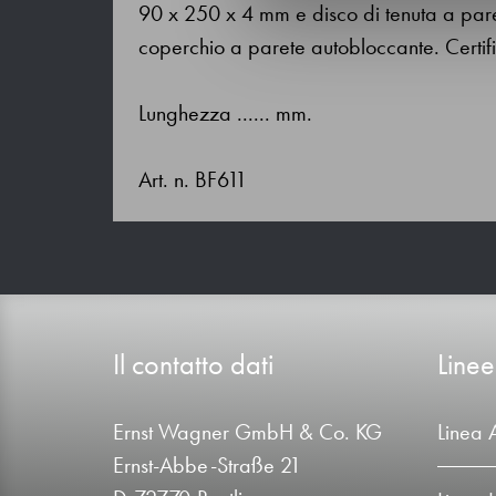
90 x 250 x 4 mm e disco di tenuta a pare
coperchio a parete autobloccante. Cert
Lunghezza ...... mm.
Art. n. BF611
Il contatto dati
Linee
Ernst Wagner GmbH & Co. KG
Linea 
Ernst-Abbe-Straße 21