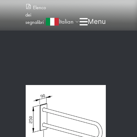
Elenco
dei
Italian
segnalibri