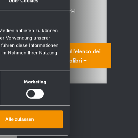
Über Cookies
Prodotti alternativi
Accessori
0674810979
 Medien anbieten zu können
0674810955
hrer Verwendung unserer
0674810962
 führen diese Informationen
0674810986
Aggiungi all'elenco dei
ie im Rahmen Ihrer Nutzung
segnalibri +
Marketing
Alle zulassen
etro
i,