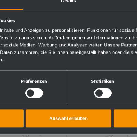
Details
g]
Numéro d'ordine
EAN
Cookies
611500
425
nhalte und Anzeigen zu personalisieren, Funktionen für soziale
611600
425
Website zu analysieren. Außerdem geben wir Informationen zu I
611700
425
r soziale Medien, Werbung und Analysen weiter. Unsere Partner
611800
425
 Daten zusammen, die Sie ihnen bereitgestellt haben oder die s
n.
Präferenzen
Statistiken
Auswahl erlauben
inossidabile (acciaio al nichel cromato WN 1.4301), diam
ata. Montaggio a parete con piastra di montaggio a 6 punt