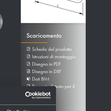
Scaricamento
Scheda del prodotto
Istruzioni di montaggio
Disegno in PDF
Disegno in DXF
Dati BIM
Proposte di testo per il
capitolato
Più