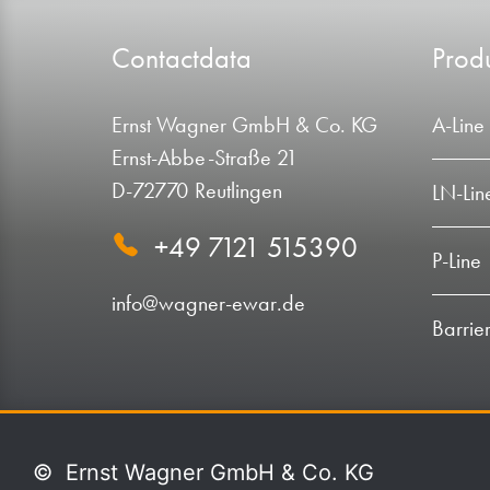
Contactdata
Produ
Ernst Wagner GmbH & Co. KG
A-Line
Ernst-Abbe-Straße 21
D-72770 Reutlingen
LN-Lin
+49 7121 515390
P-Line
info@wagner-ewar.de
Barrier
©
Ernst Wagner GmbH & Co. KG