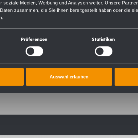
r soziale Medien, Werbung und Analysen weiter. Unsere Partner
 Daten zusammen, die Sie ihnen bereitgestellt haben oder die s
n.
Präferenzen
Statistiken
 for surface mounting or floor installation. 2.5 mm and 4
nd row for invisible wall mounting. Capacity approx. 48 l.
Auswahl erlauben