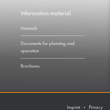
Information material
Manuals
Documents for planning and
operation
Brochures
Imprint
Privacy
•