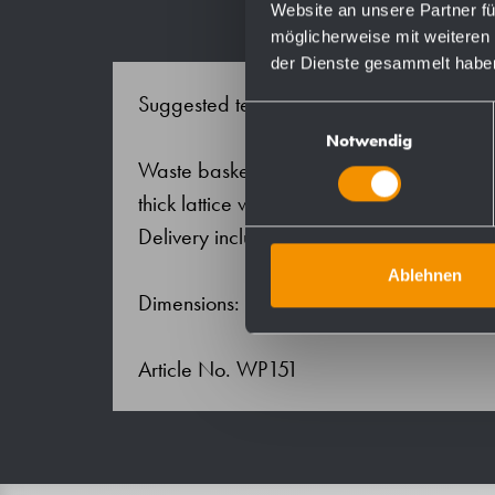
Website an unsere Partner fü
möglicherweise mit weiteren
der Dienste gesammelt habe
Suggested text for specifications:
Einwilligungsauswahl
Notwendig
Waste basket in chrome-plated steel wire
thick lattice work. Fastening eyes in seco
Delivery includes fixing material.
Ablehnen
Dimensions: 400 x 600 x 200 mm
Article No. WP151