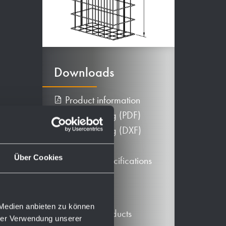
Downloads
Product information
Tec. drawing (PDF)
Tec. drawing (DXF)
BIM data
Über Cookies
Texts for specifications
More
 Medien anbieten zu können
Alternative products
hrer Verwendung unserer