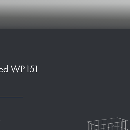
ted WP151
.