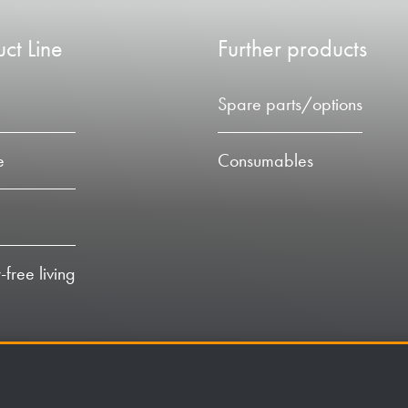
ct Line
Further products
Spare parts/options
e
Consumables
-free living