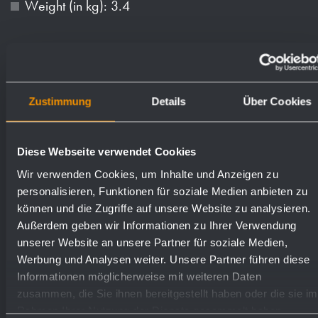
Weight (in kg): 3.4
Available surfaces
Order numbers
Zustimmung
Details
Über Cookies
satin finished (standard)
727815
Diese Webseite verwendet Cookies
highly polished
731815
Wir verwenden Cookies, um Inhalte und Anzeigen zu
personalisieren, Funktionen für soziale Medien anbieten zu
(coloured) plastic powder
können und die Zugriffe auf unsere Website zu analysieren.
728815
- coating
Außerdem geben wir Informationen zu Ihrer Verwendung
unserer Website an unsere Partner für soziale Medien,
Werbung und Analysen weiter. Unsere Partner führen diese
Informationen möglicherweise mit weiteren Daten
zusammen, die Sie ihnen bereitgestellt haben oder die sie im
Rahmen Ihrer Nutzung der Dienste gesammelt haben.