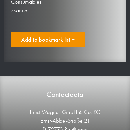
Consumables
Manual
Add to bookmark list +
Contactdata
Ernst Wagner GmbH & Co. KG
Ernst-Abbe-Straße 21
D-72770 Reutlingen