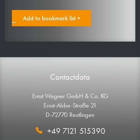
Add to bookmark list +
Contactdata
Ernst Wagner GmbH & Co. KG
Ernst-Abbe-Straße 21
D-72770 Reutlingen
+49 7121 515390