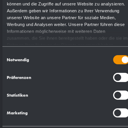
können und die Zugriffe auf unsere Website zu analysieren.
Außerdem geben wir Informationen zu Ihrer Verwendung
unserer Website an unsere Partner für soziale Medien,
Werbung und Analysen weiter. Unsere Partner führen diese
Suggested text for specifications:
Informationen möglicherweise mit weiteren Daten
zusammen, die Sie ihnen bereitgestellt haben oder die sie im
Rahmen Ihrer Nutzung der Dienste gesammelt haben.
Waste basket in chrome-plated steel wire for
Einwilligungsauswahl
counter- or surface mounting or floor
Notwendig
installation. 2.5 mm and 4 mm thick lattice
work. Fastening eyes in second row for invisible
Präferenzen
wall mounting. Capacity approx. 52.5 l.
Delivery includes fixing material.
Statistiken
Dimensions: 350 x 600 x 250 mm
Marketing
Article No. WP196