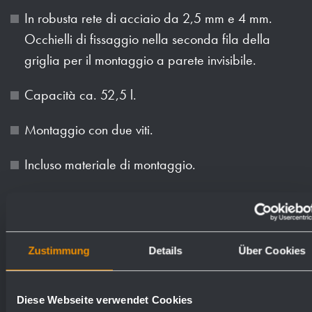
In robusta rete di acciaio da 2,5 mm e 4 mm.
Occhielli di fissaggio nella seconda fila della
griglia per il montaggio a parete invisibile.
Capacità ca. 52,5 l.
Montaggio con due viti.
Incluso materiale di montaggio.
Peso (in kg): 1
Zustimmung
Details
Über Cookies
Superfici disponibili
Numeri d'ordine
cromato
923117
Diese Webseite verwendet Cookies