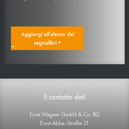
Aggiungi all'elenco dei
segnalibri +
Il contatto dati
Ernst Wagner GmbH & Co. KG
Ernst-Abbe-Straße 21