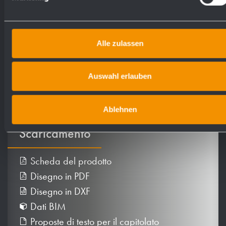
Art. n. WP196
Alle zulassen
Auswahl erlauben
Ablehnen
Scaricamento
Scheda del prodotto
Disegno in PDF
Disegno in DXF
Dati BIM
Proposte di testo per il capitolato