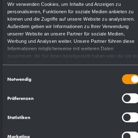
Wir verwenden Cookies, um Inhalte und Anzeigen zu
personalisieren, Funktionen für soziale Medien anbieten zu
können und die Zugriffe auf unsere Website zu analysieren.
Außerdem geben wir Informationen zu Ihrer Verwendung
unserer Website an unsere Partner für soziale Medien,
Werbung und Analysen weiter. Unsere Partner führen diese
Proposte di testo per il capitolato:
Informationen möglicherweise mit weiteren Daten
zusammen, die Sie ihnen bereitgestellt haben oder die sie im
Cestino per rifiuti in filo di acciaio cromato per
Rahmen Ihrer Nutzung der Dienste gesammelt haben.
il montaggio sottopiano, esterno o linstallazione
Einwilligungsauswahl
a pavimento. In robusta rete di acciaio da
Notwendig
2,5 mm e 4 mm. Occhielli di fissaggio nella
seconda fila della griglia per il montaggio a
Präferenzen
parete invisibile. Capacità ca. 52,5 l. Incluso
materiale di montaggio.
Statistiken
Dimensioni: 350 x 600 x 250 mm.
Marketing