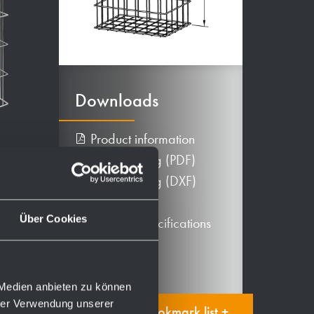
Downloads
Product information
Tec. drawing (PDF)
Tec. drawing (DXF)
BIM data
Über Cookies
Texts for specifications
 Medien anbieten zu können
hrer Verwendung unserer
Add to bookmark list +