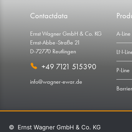
Contactdata
Produ
Ernst Wagner GmbH & Co. KG
A-Line
Ernst-Abbe-Straße 21
D-72770 Reutlingen
LN-Lin
+49 7121 515390
P-Line
info@wagner-ewar.de
Barrier
©
Ernst Wagner GmbH & Co. KG