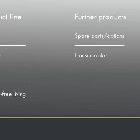
ct Line
Further products
Spare parts/options
e
Consumables
-free living