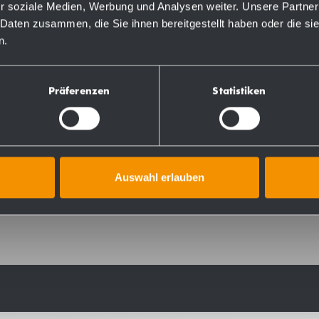
r soziale Medien, Werbung und Analysen weiter. Unsere Partner
 Daten zusammen, die Sie ihnen bereitgestellt haben oder die s
n.
Präferenzen
Statistiken
 for counter- or surface mounting. 2.5 mm and 4 mm thick
w for invisible wall mounting. Capacity approx. 35 l. Deliv
Auswahl erlauben