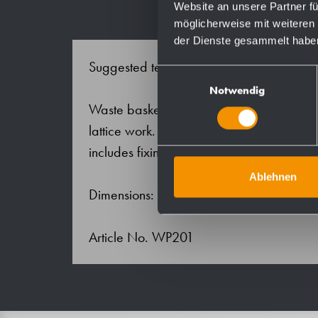
Website an unsere Partner fü
möglicherweise mit weiteren
der Dienste gesammelt habe
Suggested text for specifications:
Einwilligungsauswahl
Notwendig
Waste basket in chrome-plated steel wire
lattice work. Fastening eyes in second ro
includes fixing material.
Ablehnen
Dimensions: 350 x 400 x 250 mm
Article No. WP201