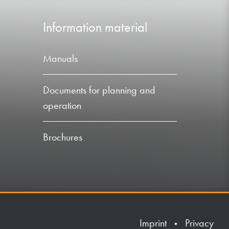
Information material
Manuals
Documents for planning and
operation
Brochures
Imprint
Privacy
•