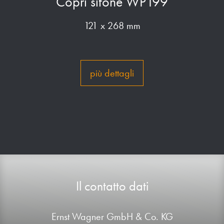
Copri sifone WP199
121 x 268 mm
più dettagli
Il contatto dati
Ernst Wagner GmbH & Co. KG