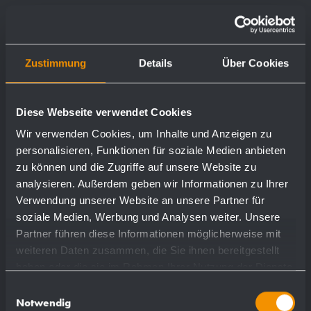
Zustimmung
Details
Über Cookies
Maniglione angolare a 45° BF630
500 x 270 mm
Diese Webseite verwendet Cookies
Wir verwenden Cookies, um Inhalte und Anzeigen zu
personalisieren, Funktionen für soziale Medien anbieten
zu können und die Zugriffe auf unsere Website zu
più dettagli
analysieren. Außerdem geben wir Informationen zu Ihrer
Verwendung unserer Website an unsere Partner für
soziale Medien, Werbung und Analysen weiter. Unsere
Partner führen diese Informationen möglicherweise mit
weiteren Daten zusammen, die Sie ihnen bereitgestellt
haben oder die sie im Rahmen Ihrer Nutzung der Dienste
gesammelt haben.
Einwilligungsauswahl
Notwendig