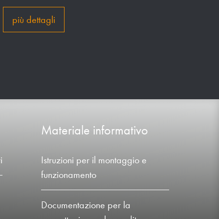
più dettagli
Materiale informativo
i
Istruzioni per il montaggio e
funzionamento
Documentazione per la