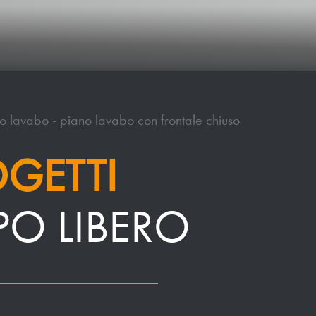
o lavabo - piano lavabo con frontale chiuso
OGETTI
O LIBERO