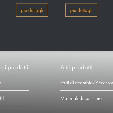
più dettagli
più dettagli
 di prodotti
Altri prodotti
A
Parti di ricambio/Accessor
LN
Materiali di consumo