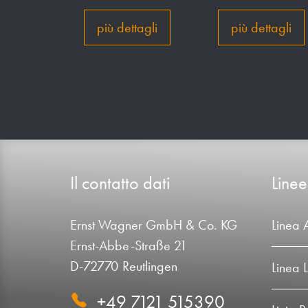
più dettagli
più dettagli
Il contatto dati
Linee
Ernst Wagner GmbH & Co. KG
Linea 
Ernst-Abbe-Straße 21
D-72770 Reutlingen
Linea 
+49 7121 515390