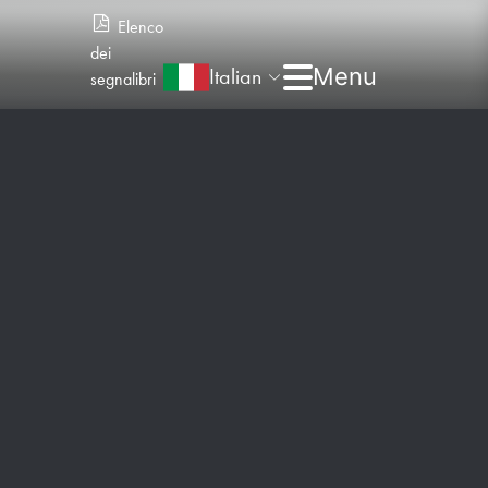
Elenco
dei
Italian
segnalibri