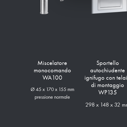
Miscelatore
Sportello
monocomando
autochiudente
WA100
ignifugo con tela
di montaggio
Ø 45 x 170 x 155 mm
WP135
pressione normale
298 x 148 x 32 