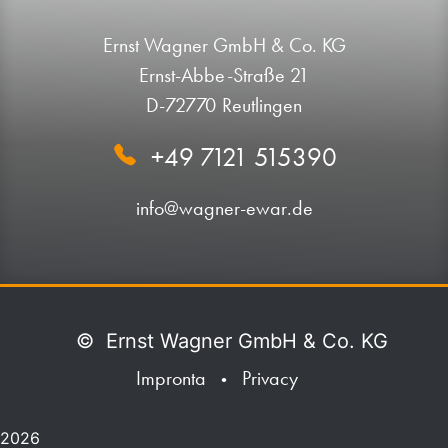
Ernst Wagner GmbH & Co. KG
Ernst-Abbe-Straße 21
D-72770 Reutlingen
+49 7121 515390
info@wagner-ewar.de
©
Ernst Wagner GmbH & Co. KG
Impronta
Privacy
•
2026