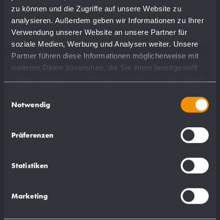
zu können und die Zugriffe auf unsere Website zu
analysieren. Außerdem geben wir Informationen zu Ihrer
Verwendung unserer Website an unsere Partner für
soziale Medien, Werbung und Analysen weiter. Unsere
Partner führen diese Informationen möglicherweise mit
weiteren Daten zusammen, die Sie ihnen bereitgestellt
haben oder die sie im Rahmen Ihrer Nutzung der Dienste
gesammelt haben.
Einwilligungsauswahl
Notwendig
Präferenzen
Distributore di sapone da piano
Statistiken
acciaio inossidabile WP195
Marketing
Ø 30 x 125 mm