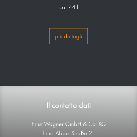
ca. 44 l
più dettagli
Il contatto dati
Ernst Wagner GmbH & Co. KG
Ernst-Abbe-Straße 21