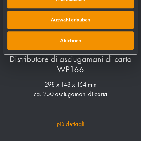
Auswahl erlauben
Ablehnen
Distributore di asciugamani di carta
WP166
298 x 148 x 164 mm
ca. 250 asciugamani di carta
più dettagli