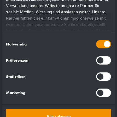
Verwendung unserer Website an unsere Partner für
soziale Medien, Werbung und Analysen weiter. Unsere
più dettagli
Partner führen diese Informationen möglicherweise mit
weiteren Daten zusammen, die Sie ihnen bereitgestellt
haben oder die sie im Rahmen Ihrer Nutzung der Dienste
gesammelt haben.
Einwilligungsauswahl
Notwendig
Präferenzen
Statistiken
Marketing
Alle zulassen