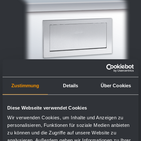
Zustimmung
Details
Über Cookies
Sportello autochiudente ignifugo con
Diese Webseite verwendet Cookies
telaio di montaggio WP135
Wir verwenden Cookies, um Inhalte und Anzeigen zu
personalisieren, Funktionen für soziale Medien anbieten
298 x 148 x 32 mm
zu können und die Zugriffe auf unsere Website zu
analysieren. Außerdem geben wir Informationen zu Ihrer