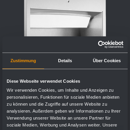
Zustimmung
Details
Über Cookies
Distributore di asciugamani di carta
Diese Webseite verwendet Cookies
WP114
Wir verwenden Cookies, um Inhalte und Anzeigen zu
personalisieren, Funktionen für soziale Medien anbieten
298 x 298 x 120 mm
zu können und die Zugriffe auf unsere Website zu
analysieren. Außerdem geben wir Informationen zu Ihrer
ca. 250 asciugamani di carta
Verwendung unserer Website an unsere Partner für
soziale Medien, Werbung und Analysen weiter. Unsere