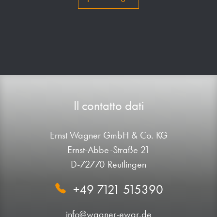
Il contatto dati
Ernst Wagner GmbH & Co. KG
Ernst-Abbe-Straße 21
D-72770 Reutlingen
+49 7121 515390
info@wagner-ewar.de