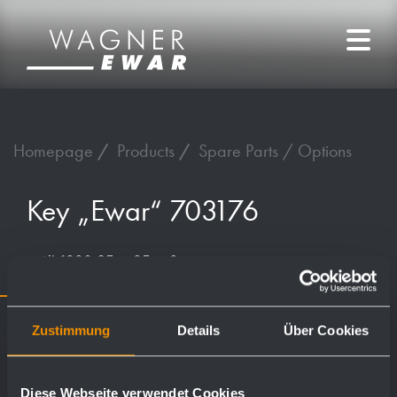
Homepage
Products
Spare Parts / Options
Key „Ewar“ 703176
until 1990 35 x 25 x 2 mm
Zustimmung
Details
Über Cookies
Diese Webseite verwendet Cookies