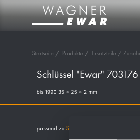
Startseite
Produkte
Ersatzteile / Zubeh
Schlüssel "Ewar" 703176
bis 1990 35 x 25 x 2 mm
passend zu
Schloss Identnummer 923539