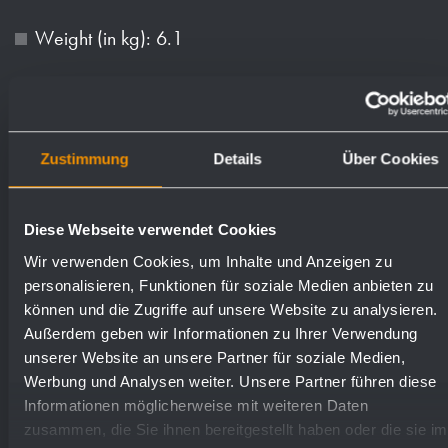
Weight (in kg): 6.1
Available surfaces
Order numbers
Zustimmung
Details
Über Cookies
satin finished (standard)
727615
Diese Webseite verwendet Cookies
highly polished
731615
Wir verwenden Cookies, um Inhalte und Anzeigen zu
personalisieren, Funktionen für soziale Medien anbieten zu
(coloured) plastic powder
können und die Zugriffe auf unsere Website zu analysieren.
728615
Außerdem geben wir Informationen zu Ihrer Verwendung
- coating
unserer Website an unsere Partner für soziale Medien,
Werbung und Analysen weiter. Unsere Partner führen diese
Informationen möglicherweise mit weiteren Daten
zusammen, die Sie ihnen bereitgestellt haben oder die sie im