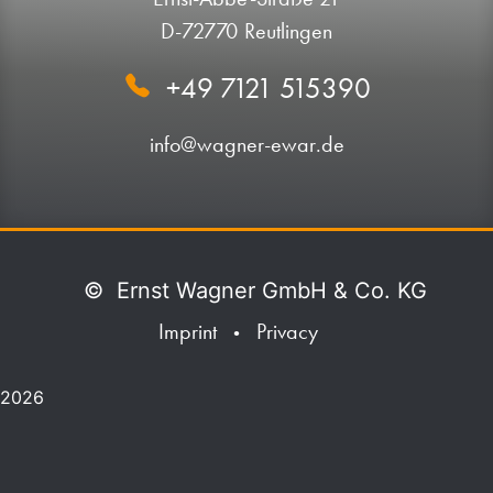
D-72770 Reutlingen
+49 7121 515390
info@wagner-ewar.de
©
Ernst Wagner GmbH & Co. KG
Imprint
Privacy
•
2026