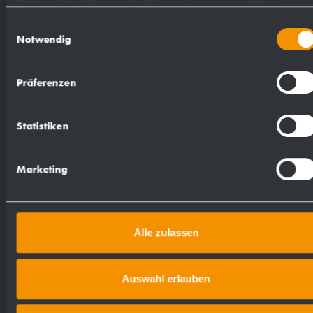
Rahmen Ihrer Nutzung der Dienste gesammelt haben.
Einwilligungsauswahl
Suggested text for specifications:
Notwendig
Waste bin with wall rail in stainless steel
Präferenzen
(AISI 304) for under-counter mounting. All-
stainless steel housing; all corners fully welded,
Statistiken
visible surfaces satin finished and brushed.
Capacity approx. 40 l. Accessible by pulling
Marketing
out on the wall rail. Waste disposal from above
through an optional waste disposal ring or flap.
Delivery includes fixing material.
Alle zulassen
Dimensions: 298 x 448 x 300 mm
Auswahl erlauben
Article No. WP188