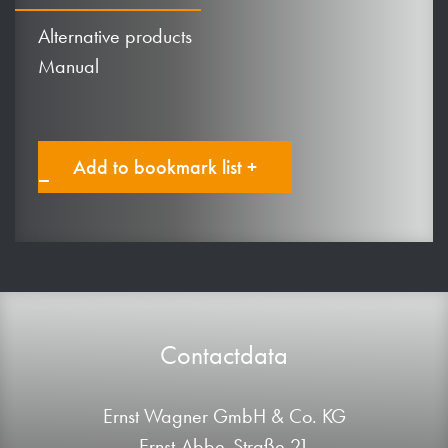
Alternative products
Manual
Add to bookmark list +
Contactdata
Ernst Wagner GmbH & Co. KG
Ernst-Abbe-Straße 21