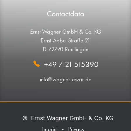
Contactdata
Ernst Wagner GmbH & Co. KG
Ernst-Abbe-Straße 21
D-72770 Reutlingen
+49 7121 515390
info@wagner-ewar.de
©
Ernst Wagner GmbH & Co. KG
Imprint
Privacy
•