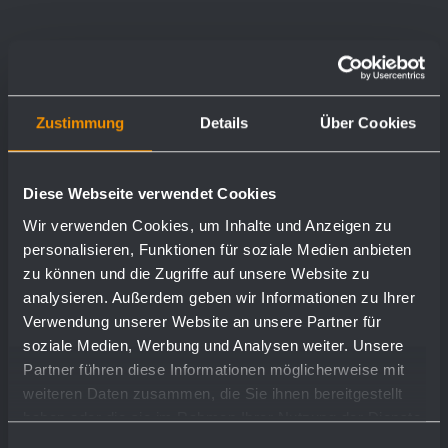
Toilet roll holder AC250
Zustimmung
Details
Über Cookies
135 x 110 x 66 mm
Diese Webseite verwendet Cookies
Wir verwenden Cookies, um Inhalte und Anzeigen zu
show more
personalisieren, Funktionen für soziale Medien anbieten
zu können und die Zugriffe auf unsere Website zu
analysieren. Außerdem geben wir Informationen zu Ihrer
Verwendung unserer Website an unsere Partner für
soziale Medien, Werbung und Analysen weiter. Unsere
Partner führen diese Informationen möglicherweise mit
weiteren Daten zusammen, die Sie ihnen bereitgestellt
haben oder die sie im Rahmen Ihrer Nutzung der Dienste
gesammelt haben.
Einwilligungsauswahl