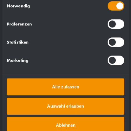
Notwendig
Präferenzen
Statistiken
Marketing
Alle zulassen
Auswahl erlauben
Toilet brush set AC261
97 x 391 x 129 mm
Ablehnen