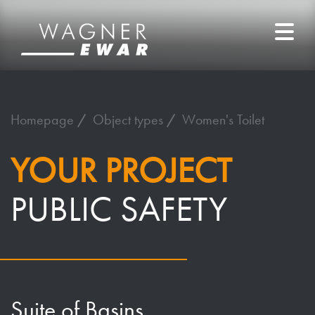
Homepage
Object types
Women's Toilet
YOUR PROJECT
PUBLIC SAFETY
Suite of Basins