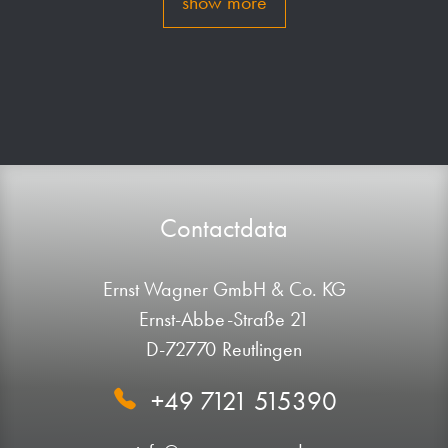
show more
Contactdata
Ernst Wagner GmbH & Co. KG
Ernst-Abbe-Straße 21
D-72770 Reutlingen
+49 7121 515390