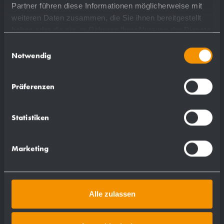
Partner führen diese Informationen möglicherweise mit
weiteren Daten zusammen, die Sie ihnen bereitgestellt
haben oder die sie im Rahmen Ihrer Nutzung der Dienste
gesammelt haben.
Einwilligungsauswahl
Notwendig
Liquid soap dispenser WP102
Präferenzen
80 x 298 x 120 mm
Statistiken
950 ml bottle
Marketing
show more
Alle zulassen