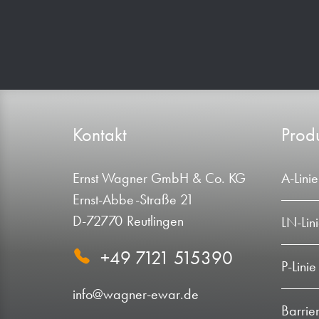
Kontakt
Produ
Ernst Wagner GmbH & Co. KG
A-Linie
Ernst-Abbe-Straße 21
D-72770 Reutlingen
LN-Lin
+49 7121 515390
P-Linie
info@wagner-ewar.de
Barrie