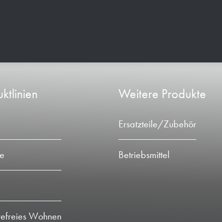
ktlinien
Weitere Produkte
Ersatzteile/Zubehör
ie
Betriebsmittel
refreies Wohnen