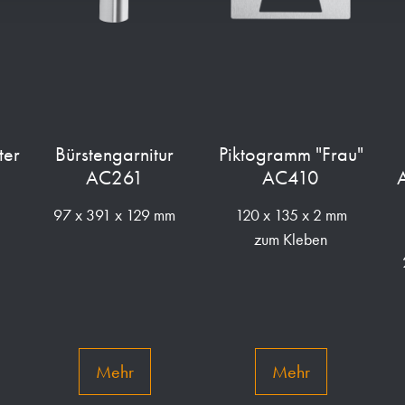
ter
Bürstengarnitur
Piktogramm "Frau"
AC261
AC410
A
97 x 391 x 129 mm
120 x 135 x 2 mm
zum Kleben
Mehr
Mehr