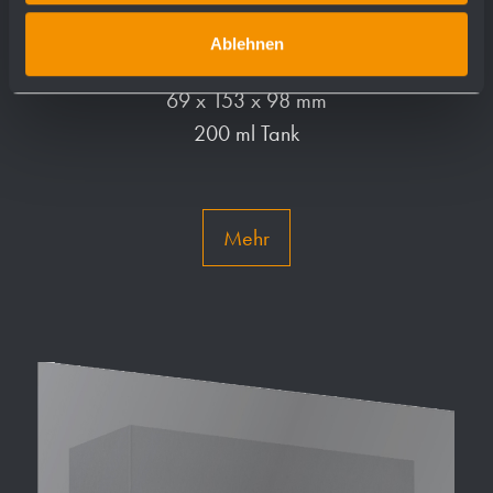
Seifenspender hinter Spiegel WP174
Ablehnen
69 x 153 x 98 mm
200 ml Tank
Mehr