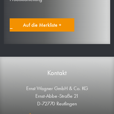
Auf die Merkliste +
Kontakt
Ernst Wagner GmbH & Co. KG
Ernst-Abbe-Straße 21
D-72770 Reutlingen