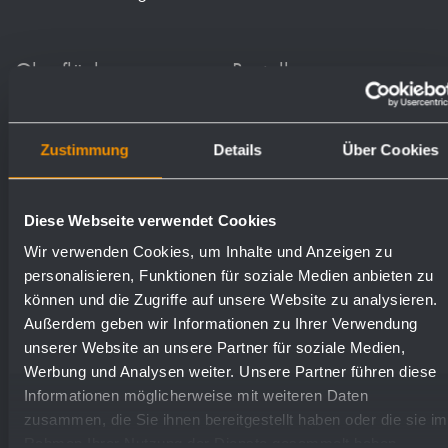
Oberflächen
Bestellnummern
matt geschliffen (standard)
769048
Zustimmung
Details
Über Cookies
hochglanzpoliert
731048
Diese Webseite verwendet Cookies
Wir verwenden Cookies, um Inhalte und Anzeigen zu
(farbig) Pulver-beschichtet
728048
personalisieren, Funktionen für soziale Medien anbieten zu
können und die Zugriffe auf unsere Website zu analysieren.
Außerdem geben wir Informationen zu Ihrer Verwendung
unserer Website an unsere Partner für soziale Medien,
Werbung und Analysen weiter. Unsere Partner führen diese
Informationen möglicherweise mit weiteren Daten
Textvorschlag für Ausschreibungen:
zusammen, die Sie ihnen bereitgestellt haben oder die sie im
Rahmen Ihrer Nutzung der Dienste gesammelt haben.