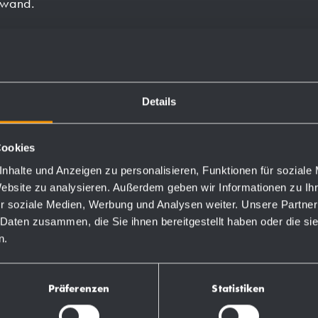
ckwand.
ial.
Details
Bestellnummern
Cookies
nhalte und Anzeigen zu personalisieren, Funktionen für soziale
727566
Website zu analysieren. Außerdem geben wir Informationen zu I
r soziale Medien, Werbung und Analysen weiter. Unsere Partner
 Daten zusammen, die Sie ihnen bereitgestellt haben oder die s
731566
n.
728120
Präferenzen
Statistiken