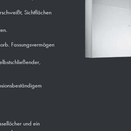
rschweißt, Sichtflächen
ten.
rkorb. Fassungsvermögen
elbstschließender,
rosionsbeständigem
sellöcher und ein