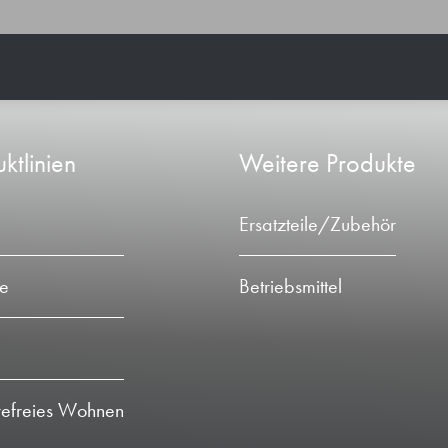
ktlinien
Weitere Produkte
Ersatzteile/Zubehör
ie
Betriebsmittel
refreies Wohnen