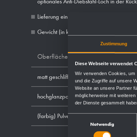
optionales Anti-Diebstahl-Loch in der Rü
Lieferung einschließlich Befestigungsmater
Gewicht (in kg): 7.9
Zustimmung
Oberflächen
Diese Webseite verwendet 
Wir verwenden Cookies, um I
matt geschliffen (standard)
und die Zugriffe auf unsere 
Website an unsere Partner fü
möglicherweise mit weiteren
hochglanzpoliert
der Dienste gesammelt habe
(farbig) Pulver-beschichtet
Einwilligungsauswahl
Notwendig