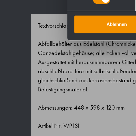
Ablehnen
Textvorschlag für Ausschreibungen:
Abfallbehälter aus Edelstahl (Chromnick
Ganzedelstahlgehäuse; alle Ecken voll ver
Ausgestattet mit herausnehmbarem Gitter
abschließbare Türe mit selbstschließend
gleichschließend aus korrosionsbeständig
Befestigungsmaterial.
Abmessungen: 448 x 598 x 120 mm
Artikel Nr. WP131