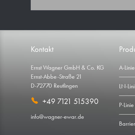
Kontakt
Produ
Ernst Wagner GmbH & Co. KG
A-Linie
Ernst-Abbe-Straße 21
D-72770 Reutlingen
LN-Lin
+49 7121 515390
P-Linie
info@wagner-ewar.de
Barrie