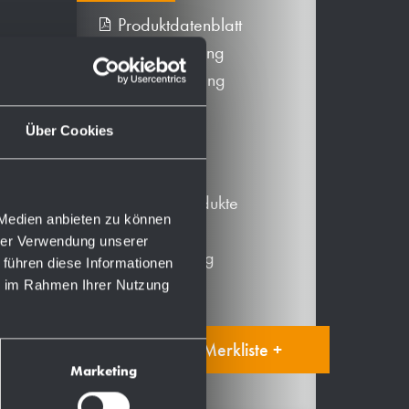
Produktdatenblatt
PDF Zeichnung
DXF Zeichnung
BIM-Daten
Über Cookies
Mehr
Alternative Produkte
 Medien anbieten zu können
Ersatzteile
hrer Verwendung unserer
Produktanleitung
 führen diese Informationen
ie im Rahmen Ihrer Nutzung
Auf die Merkliste +
Marketing