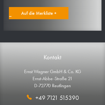
Auf die Merkliste +
Kontakt
Ernst Wagner GmbH & Co. KG
Ernst-Abbe-Straße 21
D-72770 Reutlingen
+49 7121 515390