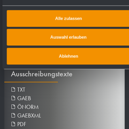
Alle zulassen
Auswahl erlauben
Ablehnen
Ausschreibungstexte
TXT
GAEB
ÖNORM
GAEBXML
PDF