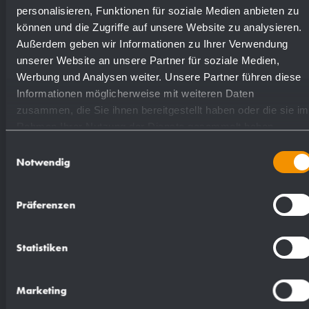
personalisieren, Funktionen für soziale Medien anbieten zu
können und die Zugriffe auf unsere Website zu analysieren.
Textvorschlag für Ausschreibungen:
Außerdem geben wir Informationen zu Ihrer Verwendung
unserer Website an unsere Partner für soziale Medien,
Abfallbehälter aus Edelstahl (Chromnickelstahl
Werbung und Analysen weiter. Unsere Partner führen diese
WN 1.4301) für Aufputz-Montage.
Informationen möglicherweise mit weiteren Daten
zusammen, die Sie ihnen bereitgestellt haben oder die sie im
Ganzedelstahlgehäuse; Sichtflächen matt
Rahmen Ihrer Nutzung der Dienste gesammelt haben.
geschliffen und gebürstet. Ausgestattet mit
Einwilligungsauswahl
herausnehmbarem Gewebestandbeutel aus
Notwendig
Polypropylen, waschbar. Fassungsvermögen
ca. 23 l. Lieferung einschließlich
Präferenzen
Befestigungsmaterial.
Statistiken
Abmessungen: 298 x 448 x 170 mm
Marketing
Artikel Nr. WP126