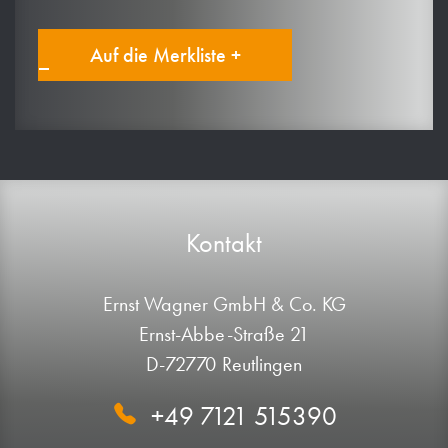
Auf die Merkliste +
Kontakt
Ernst Wagner GmbH & Co. KG
Ernst-Abbe-Straße 21
D-72770 Reutlingen
+49 7121 515390