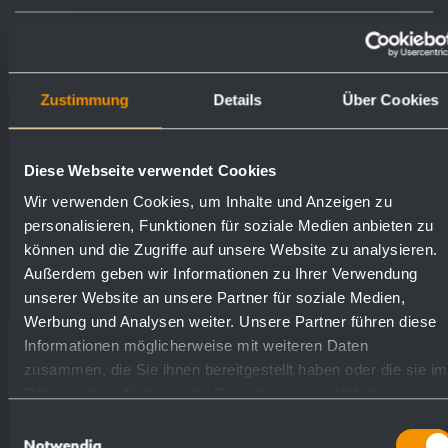
Verchromt
922117
Zustimmung
Details
Über Cookies
Diese Webseite verwendet Cookies
Textvorschlag für Ausschreibungen:
Wir verwenden Cookies, um Inhalte und Anzeigen zu
personalisieren, Funktionen für soziale Medien anbieten zu
können und die Zugriffe auf unsere Website zu analysieren.
Abfallkorb aus Stahldraht, verchromt für
Außerdem geben wir Informationen zu Ihrer Verwendung
Aufputz-Montage oder Bodenaufstellung.
unserer Website an unsere Partner für soziale Medien,
2,5 mm und 4 mm starkes Gitterwerk.
Werbung und Analysen weiter. Unsere Partner führen diese
Befestigungsösen in zweiter Gitterreihe für
Informationen möglicherweise mit weiteren Daten
zusammen, die Sie ihnen bereitgestellt haben oder die sie im
unsichtbare Wandbefestigung.
Rahmen Ihrer Nutzung der Dienste gesammelt haben.
Fassungsvermögen ca. 72 l. Lieferung
Einwilligungsauswahl
einschließlich Befestigungsmaterial.
Notwendig