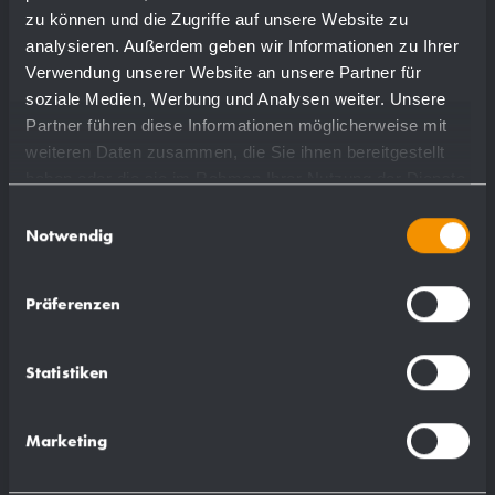
zu können und die Zugriffe auf unsere Website zu
analysieren. Außerdem geben wir Informationen zu Ihrer
Verwendung unserer Website an unsere Partner für
soziale Medien, Werbung und Analysen weiter. Unsere
Partner führen diese Informationen möglicherweise mit
weiteren Daten zusammen, die Sie ihnen bereitgestellt
haben oder die sie im Rahmen Ihrer Nutzung der Dienste
gesammelt haben.
Einwilligungsauswahl
Notwendig
Präferenzen
Distributore di sapone da piano
Statistiken
acciaio inossidabile WP195
Marketing
Ø 30 x 125 mm