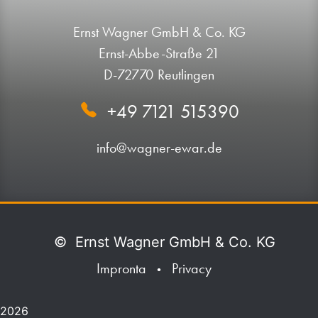
Ernst Wagner GmbH & Co. KG
Ernst-Abbe-Straße 21
D-72770 Reutlingen
+49 7121 515390
info@wagner-ewar.de
©
Ernst Wagner GmbH & Co. KG
Impronta
Privacy
•
2026