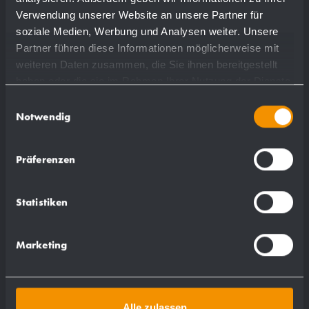
Verwendung unserer Website an unsere Partner für
soziale Medien, Werbung und Analysen weiter. Unsere
più dettagli
Partner führen diese Informationen möglicherweise mit
weiteren Daten zusammen, die Sie ihnen bereitgestellt
haben oder die sie im Rahmen Ihrer Nutzung der Dienste
gesammelt haben.
Einwilligungsauswahl
Notwendig
Präferenzen
Statistiken
Marketing
Alle zulassen