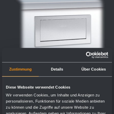
Zustimmung
Details
Über Cookies
Sportello autochiudente ignifugo con
Diese Webseite verwendet Cookies
telaio di montaggio WP135
Wir verwenden Cookies, um Inhalte und Anzeigen zu
personalisieren, Funktionen für soziale Medien anbieten
298 x 148 x 32 mm
zu können und die Zugriffe auf unsere Website zu
analysieren. Außerdem geben wir Informationen zu Ihrer