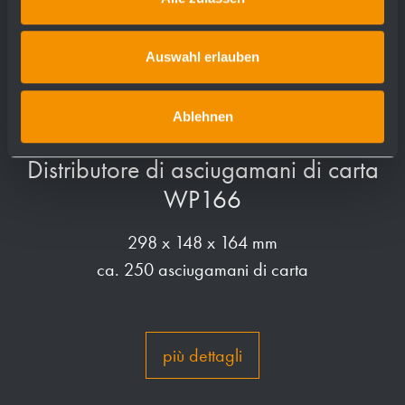
Auswahl erlauben
Ablehnen
Distributore di asciugamani di carta
WP166
298 x 148 x 164 mm
ca. 250 asciugamani di carta
più dettagli