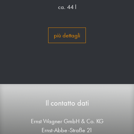
ca. 44 l
più dettagli
Il contatto dati
Ernst Wagner GmbH & Co. KG
Ernst-Abbe-Straße 21