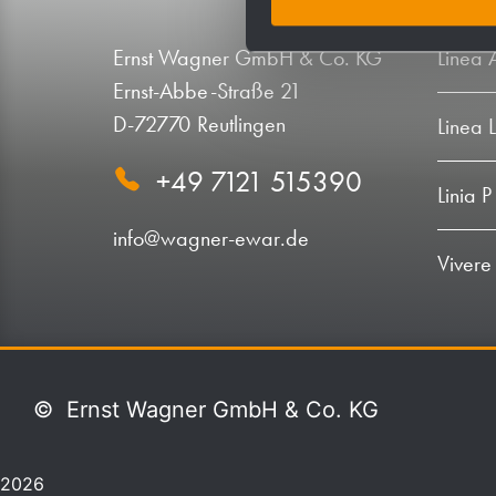
Ernst Wagner GmbH & Co. KG
Linea 
Ernst-Abbe-Straße 21
D-72770 Reutlingen
Linea 
+49 7121 515390
Linia P
info@wagner-ewar.de
Vivere
©
Ernst Wagner GmbH & Co. KG
2026