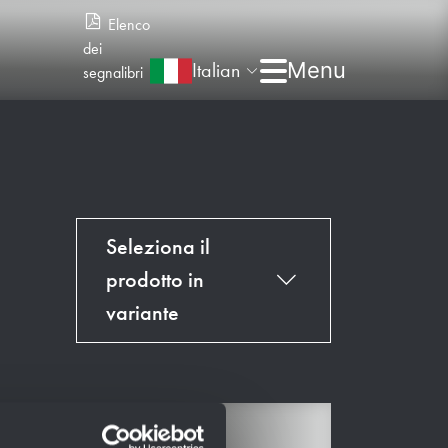
Elenco
dei
Italian
segnalibri
Seleziona il
prodotto in
variante
Adatto