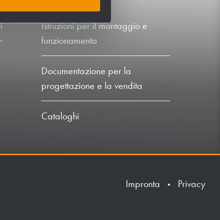
i
Istruzioni per il montaggio e
funzionamento
Documentazione per la
progettazione e la vendita
Cataloghi
Impronta
Privacy
•