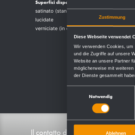
Superfici disponibili
Numeri
satinato (standard)
76865
Zustimmung
lucidate
76865
verniciate (in colore)
76865
Diese Webseite verwendet 
Wir verwenden Cookies, um I
und die Zugriffe auf unsere 
Website an unsere Partner fü
möglicherweise mit weiteren
der Dienste gesammelt habe
Einwilligungsauswahl
Notwendig
Il contatto dati
Linee
Ablehnen