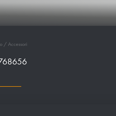
io / Accessori
 768656