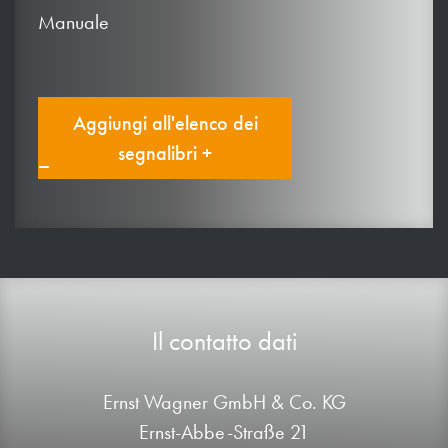
Manuale
Aggiungi all'elenco dei
segnalibri +
Il contatto dati
Ernst Wagner GmbH & Co. KG
Ernst-Abbe-Straße 21