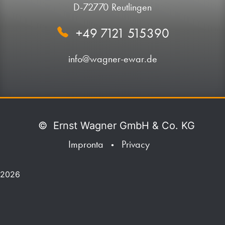
D-72770 Reutlingen
+49 7121 515390
info@wagner-ewar.de
©
Ernst Wagner GmbH & Co. KG
Impronta
Privacy
•
2026