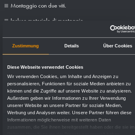
Montaggio con due viti.
Incluso materiale di montaggio.
Peso (in kg): 0.3
Zustimmung
Details
Über Cookies
Superfici disponibili
Numeri d'ordine
Diese Webseite verwendet Cookies
Wir verwenden Cookies, um Inhalte und Anzeigen zu
satinato (standard)
720250
personalisieren, Funktionen für soziale Medien anbieten zu
können und die Zugriffe auf unsere Website zu analysieren.
lucidate
735250
Außerdem geben wir Informationen zu Ihrer Verwendung
unserer Website an unsere Partner für soziale Medien,
Werbung und Analysen weiter. Unsere Partner führen diese
Informationen möglicherweise mit weiteren Daten
zusammen, die Sie ihnen bereitgestellt haben oder die sie im
Rahmen Ihrer Nutzung der Dienste gesammelt haben.