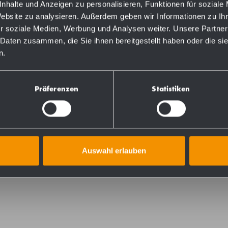
720215
nhalte und Anzeigen zu personalisieren, Funktionen für soziale
Website zu analysieren. Außerdem geben wir Informationen zu I
r soziale Medien, Werbung und Analysen weiter. Unsere Partner
735215
 Daten zusammen, die Sie ihnen bereitgestellt haben oder die s
n.
Präferenzen
Statistiken
assiccio (acciaio al nichel cromato WN 1.4305), satinato,
Auswahl erlauben
due punti di fissaggio. Incluso materiale di montaggio.