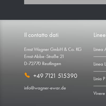
Il contatto dati
Linee
Ernst Wagner GmbH & Co. KG
Linea 
Ernst-Abbe-Straße 21
D-72770 Reutlingen
Linea 
+49 7121 515390
Linia P
info@wagner-ewar.de
Vivere