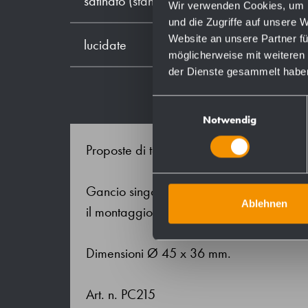
satinato (standard)
Wir verwenden Cookies, um I
und die Zugriffe auf unsere 
Website an unsere Partner fü
lucidate
möglicherweise mit weiteren
der Dienste gesammelt habe
Einwilligungsauswahl
Notwendig
Proposte di testo per il capitolato:
Gancio singolo in acciaio inossidabile m
Ablehnen
il montaggio esterno. Attacco a parete a 
Dimensioni Ø 45 x 36 mm.
Art. n. PC215