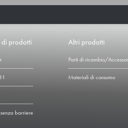
 di prodotti
Altri prodotti
A
Parti di ricambio/Accessor
LN
Materiali di consumo
 senza barriere