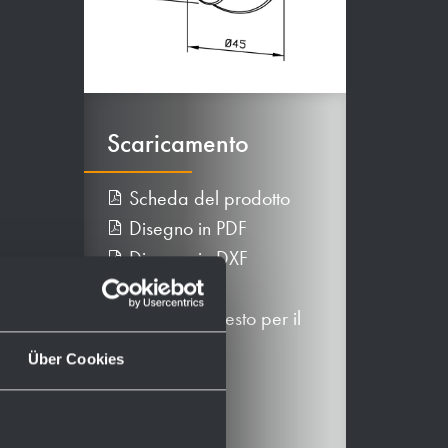
Scaricamento
Scheda del prodotto
Disegno in PDF
Disegno in DXF
Dati BIM
Proposte di testo per il
capitolato
Über Cookies
Più