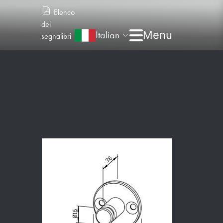
Elenco
dei
Italian
segnalibri