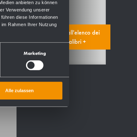
Manuale
 Medien anbieten zu können
hrer Verwendung unserer
 führen diese Informationen
ie im Rahmen Ihrer Nutzung
Aggiungi all'elenco dei
segnalibri +
Marketing
 per
Alle zulassen