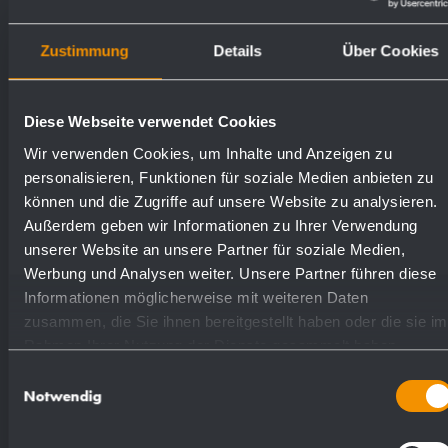
Superfici disponibili
Numeri d'ordine
Zustimmung
Details
Über Cookies
satinato (standard)
700230
Diese Webseite verwendet Cookies
Wir verwenden Cookies, um Inhalte und Anzeigen zu
lucidate
734230
personalisieren, Funktionen für soziale Medien anbieten zu
können und die Zugriffe auf unsere Website zu analysieren.
Außerdem geben wir Informationen zu Ihrer Verwendung
unserer Website an unsere Partner für soziale Medien,
Werbung und Analysen weiter. Unsere Partner führen diese
Informationen möglicherweise mit weiteren Daten
Proposte di testo per il capitolato:
zusammen, die Sie ihnen bereitgestellt haben oder die sie im
Rahmen Ihrer Nutzung der Dienste gesammelt haben.
Einwilligungsauswahl
Porta asciugamani realizzato in acciaio
Notwendig
inossidabile massiccio (acciaio al nichel
cromato WN 1.4305), satinato e spazzolato,