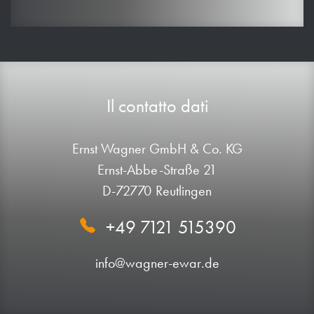
Il contatto dati
Ernst Wagner GmbH & Co. KG
Ernst-Abbe-Straße 21
D-72770 Reutlingen
+49 7121 515390
info@wagner-ewar.de