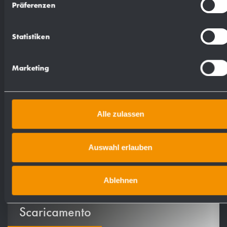
Präferenzen
per il montaggio esterno. Due fissaggi nascosti
antifurto da parete. Consegna incluso materiale
Statistiken
di montaggio.
Marketing
Dimensioni 300 x 58 x 40 mm.
Art. n. AC230
Alle zulassen
Auswahl erlauben
Ablehnen
Scaricamento