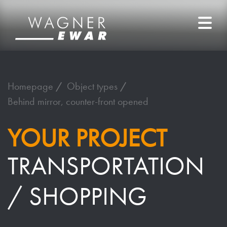
Homepage
Object types
Behind mirror, counter-front opened
YOUR PROJECT
TRANSPORTATION
/ SHOPPING