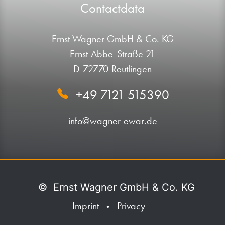
Contactdata
Ernst Wagner GmbH & Co. KG
Ernst-Abbe-Straße 21
D-72770 Reutlingen
+49 7121 515390
info@wagner-ewar.de
©
Ernst Wagner GmbH & Co. KG
Imprint
Privacy
•