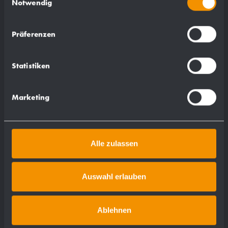
Notwendig
Soap dispenser for mounting behind
Präferenzen
fixed mirror WP174
69 x 153 x 98 mm
Statistiken
200 ml tank
Marketing
show more
Alle zulassen
Auswahl erlauben
Ablehnen