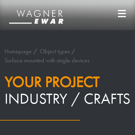
Homepage
Object types
Surface mounted with single devices
YOUR PROJECT
INDUSTRY / CRAFTS