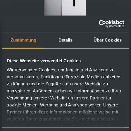
Zustimmung
Details
Über Cookies
Liquid soap dispenser WP102
Diese Webseite verwendet Cookies
80 x 298 x 120 mm
Wir verwenden Cookies, um Inhalte und Anzeigen zu
950 ml bottle
personalisieren, Funktionen für soziale Medien anbieten
zu können und die Zugriffe auf unsere Website zu
analysieren. Außerdem geben wir Informationen zu Ihrer
Verwendung unserer Website an unsere Partner für
show more
soziale Medien, Werbung und Analysen weiter. Unsere
Partner führen diese Informationen möglicherweise mit
weiteren Daten zusammen, die Sie ihnen bereitgestellt
haben oder die sie im Rahmen Ihrer Nutzung der Dienste