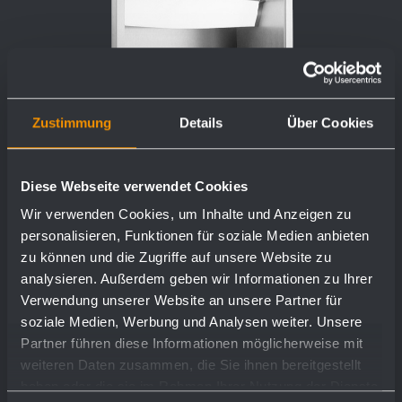
Zustimmung
Details
Über Cookies
Paper towel dispenser WP112
Diese Webseite verwendet Cookies
298 x 448 x 120 mm
Wir verwenden Cookies, um Inhalte und Anzeigen zu
ca. 500 paper towels
personalisieren, Funktionen für soziale Medien anbieten
zu können und die Zugriffe auf unsere Website zu
analysieren. Außerdem geben wir Informationen zu Ihrer
Verwendung unserer Website an unsere Partner für
show more
soziale Medien, Werbung und Analysen weiter. Unsere
Partner führen diese Informationen möglicherweise mit
weiteren Daten zusammen, die Sie ihnen bereitgestellt
haben oder die sie im Rahmen Ihrer Nutzung der Dienste