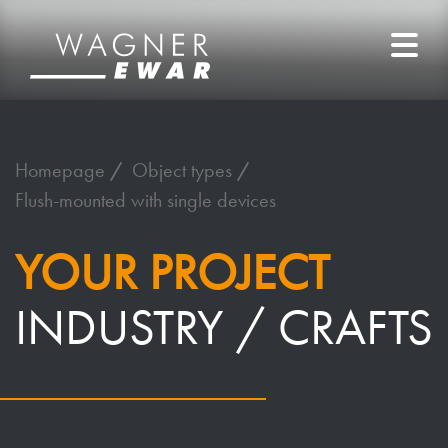
Homepage
Object types
Flush-mounted with single devices
YOUR PROJECT
INDUSTRY / CRAFTS