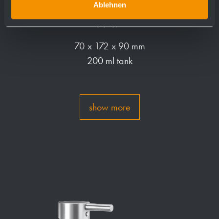
Liquid soap dispenser (w/o lock)
Ablehnen
PP17
70 x 172 x 90 mm
200 ml tank
show more