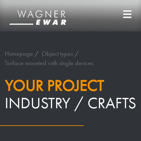
Homepage
Object types
Surface mounted with single devices
YOUR PROJECT
INDUSTRY / CRAFTS