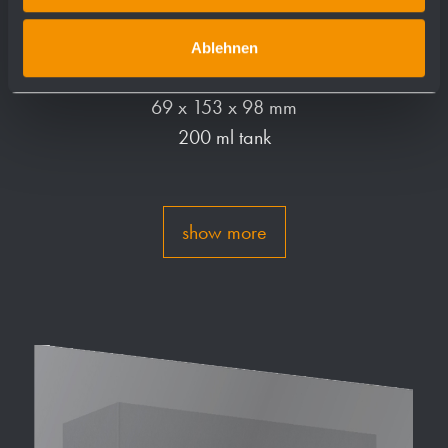
Soap dispenser for mounting behind
Ablehnen
fixed mirror WP174
69 x 153 x 98 mm
200 ml tank
show more