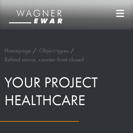
Homepage
Object types
Behind mirror, counter-front closed
YOUR PROJECT
HEALTHCARE