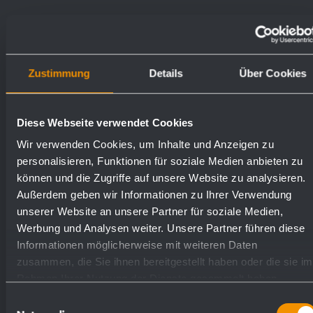
Gewicht (in kg): 26.1
Zustimmung
Details
Über Cookies
Oberflächen
Bestellnummern
matt geschliffen (standard)
727541
Diese Webseite verwendet Cookies
Wir verwenden Cookies, um Inhalte und Anzeigen zu
personalisieren, Funktionen für soziale Medien anbieten zu
hochglanzpoliert
731541
können und die Zugriffe auf unsere Website zu analysieren.
Außerdem geben wir Informationen zu Ihrer Verwendung
unserer Website an unsere Partner für soziale Medien,
(farbig) Pulver-beschichtet
729541
Werbung und Analysen weiter. Unsere Partner führen diese
Informationen möglicherweise mit weiteren Daten
zusammen, die Sie ihnen bereitgestellt haben oder die sie im
Rahmen Ihrer Nutzung der Dienste gesammelt haben.
Einwilligungsauswahl