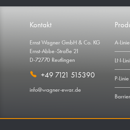
Kontakt
Produ
Ernst Wagner GmbH & Co. KG
A-Linie
Ernst-Abbe-Straße 21
D-72770 Reutlingen
LN-Lin
+49 7121 515390
P-Linie
info@wagner-ewar.de
Barrie