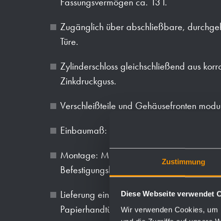
Fassungsvermögen ca. 13 l.
Zugänglich über abschließbare, durchg
Türe.
Zylinderschloss gleichschließend aus kor
Zinkdruckguss.
Verschleißteile und Gehäusefronten modu
Einbaumaß: 300 x 1200 x 140 mm
Montage: Mit vier Schrauben in bauseitig
Zustimmung
Befestigungslöcher in den Seitenwänden.
Lieferung einschließlich Befestigungsmate
Diese Webseite verwendet 
Papierhandtücher.
Wir verwenden Cookies, um I