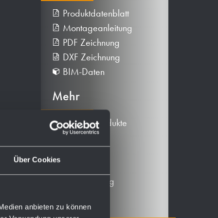
Produktdatenblatt
Montageanleitung
PDF Zeichnung
DXF Zeichnung
BIM-Daten
Mehr
Alternative Produkte
Zubehör
Ersatzteile
Über Cookies
Betriebsmittel
Produktanleitung
 Medien anbieten zu können