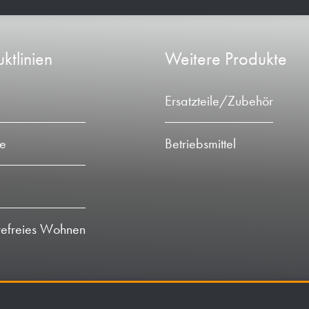
ktlinien
Weitere Produkte
Ersatzteile/Zubehör
ie
Betriebsmittel
refreies Wohnen