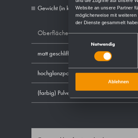
und die Zugriffe auf unsere 
Gewicht (in kg): 18.2
Website an unsere Partner fü
möglicherweise mit weiteren
der Dienste gesammelt habe
Oberflächen
Einwilligungsauswahl
Notwendig
matt geschliffen (standard)
hochglanzpoliert
Ablehnen
(farbig) Pulver-beschichtet