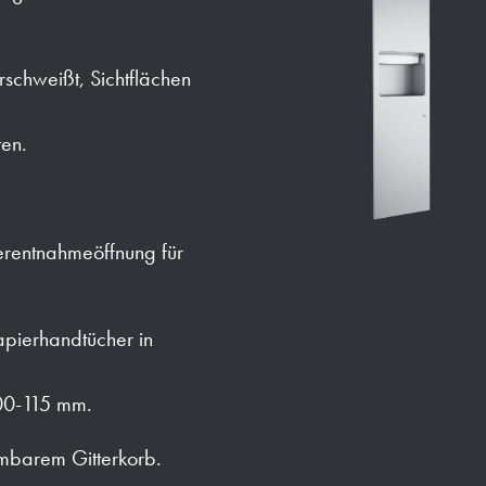
rschweißt, Sichtflächen
ten.
erentnahmeöffnung für
apierhandtücher in
00-115 mm.
hmbarem Gitterkorb.