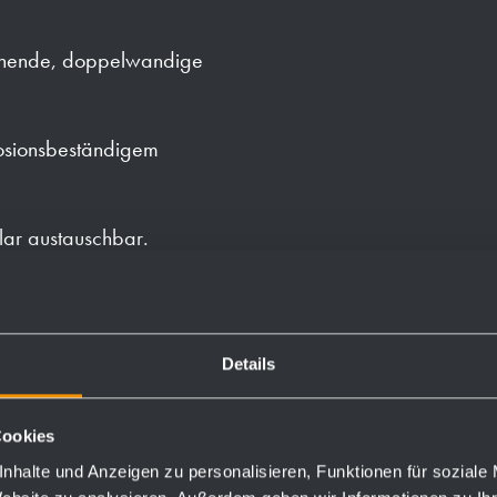
ehende, doppelwandige
rosionsbeständigem
lar austauschbar.
en Ausschnitt durch
Details
rial und einem Paket
Cookies
nhalte und Anzeigen zu personalisieren, Funktionen für soziale