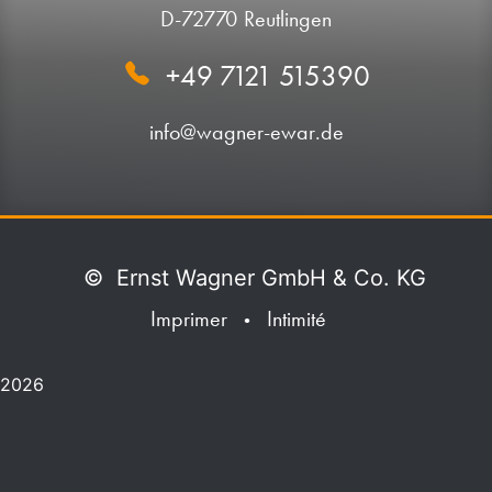
D-72770 Reutlingen
+49 7121 515390
info@wagner-ewar.de
©
Ernst Wagner GmbH & Co. KG
Imprimer
Intimité
•
2026