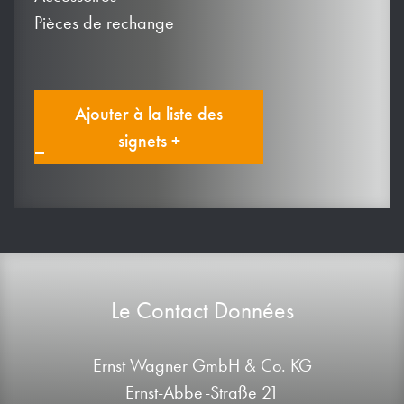
Pièces de rechange
Ajouter à la liste des
signets +
Le Contact Données
Ernst Wagner GmbH & Co. KG
Ernst-Abbe-Straße 21