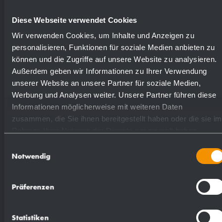
Diese Webseite verwendet Cookies
Numéros de
Wir verwenden Cookies, um Inhalte und Anzeigen zu
personalisieren, Funktionen für soziale Medien anbieten zu
Surfaces disponibles
commande
können und die Zugriffe auf unsere Website zu analysieren.
Außerdem geben wir Informationen zu Ihrer Verwendung
unserer Website an unsere Partner für soziale Medien,
mat rectifié (standard)
727541
Werbung und Analysen weiter. Unsere Partner führen diese
Informationen möglicherweise mit weiteren Daten
poli
731541
zusammen, die Sie ihnen bereitgestellt haben oder die sie im
Rahmen Ihrer Nutzung der Dienste gesammelt haben.
Einwilligungsauswahl
(coloré) plastifié
729541
Notwendig
Präferenzen
Statistiken