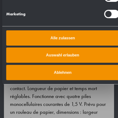
Proposition de texte pour les spécifications :
Marketing
Combiné comprenant distributeur de serviettes
papier en rouleau à capteur (à piles) et
poubelle en acier inoxydable (acier au nickel-
Alle zulassen
chrome EN 1.4301) pour montage encastré.
Boîtier intégralement en acier inoxydable ; tous
Auswahl erlauben
les angles entièrement soudés, surfaces visibles
mates rectifiées et brossées. Distributeur
électrique de serviettes papier en rouleau avec
Ablehnen
technologie de capteurs capacitive sans
contact. Longueur de papier et temps mort
réglables. Fonctionne avec quatre piles
monocellulaires courantes de 1,5 V. Prévu pour
un rouleau de papier, dimensions : largeur